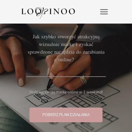
Jak szybko stworzyć atrakcyjną
wizualnie markę i zyskać
sprawdzone narzędzia do zarabiania
online?
Wykreuj swoją markę online w 1 weekend!
POBIERZ PLAN DZIAŁANIA