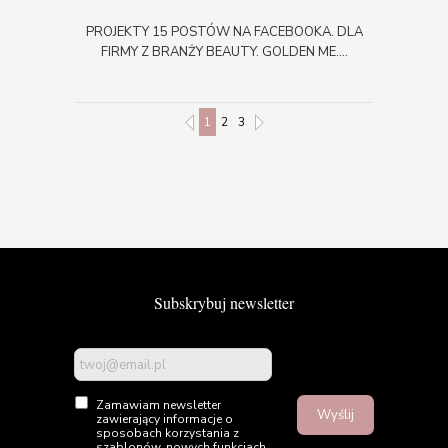
PROJEKTY 15 POSTÓW NA FACEBOOKA. DLA
FIRMY Z BRANŻY BEAUTY. GOLDEN ME....
1
2
3
Subskrybuj newsletter
Zamawiam newsletter
Wyślij
zawierający informacje o
sposobach korzystania z
szablonów, nowych funkcjach